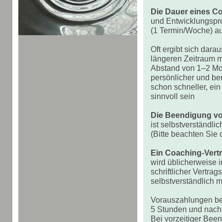
Die Dauer eines C
und Entwicklungspro
(1 Termin/Woche) au
Oft ergibt sich dar
längeren Zeitraum m
Abstand von 1–2 Mon
persönlicher und be
schon schneller, ei
sinnvoll sein
Die Beendigung vo
ist selbstverständlic
(Bitte beachten Sie
Ein Coaching-Vert
wird üblicherweise 
schriftlicher Vertra
selbstverständlich m
Vorauszahlungen be
5 Stunden und nach
Bei vorzeitiger Bee