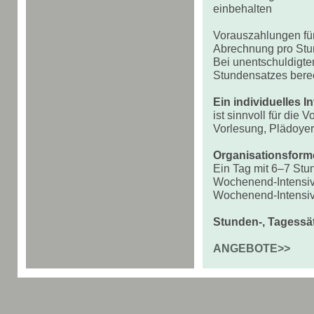
einbehalten
Vorauszahlungen für
Abrechnung pro St
Bei unentschuldigte
Stundensatzes bere
Ein individuelles I
ist sinnvoll für die
Vorlesung, Plädoyer,
Organisationsforme
Ein Tag mit 6–7 Stu
Wochenend-Intensivt
Wochenend-Intensiv
Stunden-, Tagessä
ANGEBOTE>>